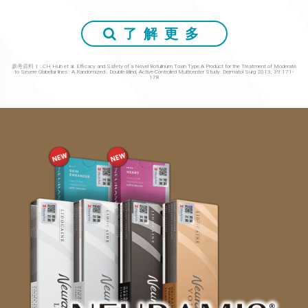
了解更多
參考資料 1 : CH Huh et al. Efficacy and Safety of a Novel Botulinum Toxin Type A Product for the Treatment of Moderate
to Severe Glabellar lines : A Randomized , Double-Blind, Active-Controlled Multicenter Study. Dermatol Surg 2013; 39:171-
178